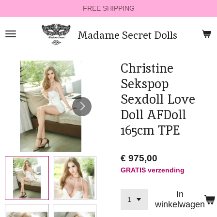
FREE SHIPPING
Ga
direct
naar
Madame Secret Dolls
de
hoofdinhoud
Christine
Sekspop
Sexdoll Love
Doll AFDoll
165cm TPE
€ 975,00
GRATIS verzending
In
winkelwagen