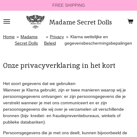
FREE SHIPPING
Ga
direct
naar
Madame Secret Dolls
de
hoofdinhoud
Home
»
Madame
»
Privacy
»
Klarna wettelijke en
Secret Dolls
Beleid
gegevensbeschermingsbepalingen
Onze privacyverklaring in het kort
Het soort gegevens dat we gebruiken
Wanneer je Klarna gebruikt, zijn er twee manieren waarop wij je
persoonsgegevens ontvangen: er zijn persoonsgegevens die je
verstrekt wanneer je met ons communiceert en er zijn
persoonsgegevens die wij over je verzamelen uit verschillende
bronnen (bijv. krediet- en fraudepreventiebureaus, winkels of
publieke databanken).
Persoonsgegevens die je met ons deelt, kunnen bijvoorbeeld de