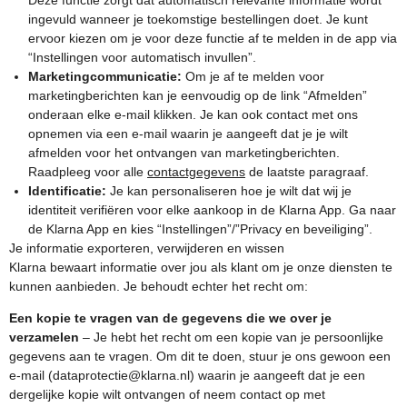
Deze functie zorgt dat automatisch relevante informatie wordt
ingevuld wanneer je toekomstige bestellingen doet. Je kunt
ervoor kiezen om je voor deze functie af te melden in de app via
“Instellingen voor automatisch invullen”.
Marketingcommunicatie:
Om je af te melden voor
marketingberichten kan je eenvoudig op de link “Afmelden”
onderaan elke e-mail klikken. Je kan ook contact met ons
opnemen via een e-mail waarin je aangeeft dat je je wilt
afmelden voor het ontvangen van marketingberichten.
Raadpleeg voor alle
contactgegevens
de laatste paragraaf.
Identificatie:
Je kan personaliseren hoe je wilt dat wij je
identiteit verifiëren voor elke aankoop in de Klarna App. Ga naar
de Klarna App en kies “Instellingen”/”Privacy en beveiliging”.
Je informatie exporteren, verwijderen en wissen
Klarna bewaart informatie over jou als klant om je onze diensten te
kunnen aanbieden. Je behoudt echter het recht om:
Een kopie te vragen van de gegevens die we over je
verzamelen
– Je hebt het recht om een kopie van je persoonlijke
gegevens aan te vragen. Om dit te doen, stuur je ons gewoon een
e-mail (dataprotectie@klarna.nl) waarin je aangeeft dat je een
dergelijke kopie wilt ontvangen of neem contact op met