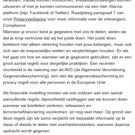
vereisten, fraude kunnen voorkomen, kredietbeoordelingen kunnen
uitvoeren of met je kunnen communiceren via een niet- Klarna-
platform (bijv. Facebook of Twitter). Raadpleeg paragraaf 7 van
onze
Privacyverklaring
voor meer informatie over de ontvangers.
Compliance
Wanneer je ervoor kiest je gegevens met ons te delen, weten we
dat je erop vertrouwt dat wij het juiste doen. Het juiste doen
betekent niet alleen rekening houden met jouw belangen, maar ook
zich aan de toepasselijke wetten en verplichtingen houden. En als
het gaat om hoe en wanneer we je gegevens gebruiken, zijn er een
groot aantal regels voor dergelijke praktijken. Een recenter
voorbeeld is de naleving van de AVG (de Algemene Verordening
Gegevensbescherming), een wet die gegevensbescherming en
privacy regelt voor alle personen in de Europese Unie.
Als financiële instelling moeten we ook voldoen aan een aantal
aanvullende regels, bijvoorbeeld vastleggen wat we kunnen doen
wanneer we kredieten verlenen, witwassen en
terrorismefinanciering voorkomen, en nog veel meer. Op grond van
deze regels zijn we soms verplicht om bepaalde informatie op te
slaan of details te delen met overheidsinstanties, wanneer daartoe
opdracht wordt gegeven.