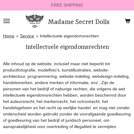
FREE SHIPPING
Ga
direct
naar
Madame Secret Dolls
de
hoofdinhoud
Home
»
Service
»
Intellectuele eigendomsrechten
Intellectuele eigendomsrechten
Alle inhoud op de website, inclusief maar niet beperkt tot:
productfotografie, modelfoto's, kunstillustraties, website-
architectuur, programmering, website-indeling, webdesign-indeling,
handelsmerken, andere merken of informatie, enz., Zijn de
personen van het bedrijf of naburige rechten, die volgens de wet
intellectuele eigendomsrechten hebben, worden beschermd door
het auteursrecht, het merkenrecht, het octrooirecht, het
handelsgeheim en het recht op eerlijke handel. en mag niet zonder
onderscheid worden gebruikt zonder de voorafgaande goedkeuring
of goedkeuring van het bedrijf of juridisch personeel, om
aansprakelijkheid voor overtreding of illegaliteit te vermijden.