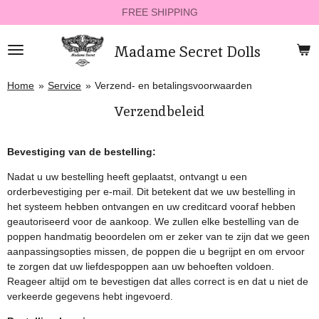
FREE SHIPPING
Ga
direct
naar
Madame Secret Dolls
de
hoofdinhoud
Home
»
Service
»
Verzend- en betalingsvoorwaarden
Verzendbeleid
Bevestiging van de bestelling:
Nadat u uw bestelling heeft geplaatst, ontvangt u een
orderbevestiging per e-mail. Dit betekent dat we uw bestelling in
het systeem hebben ontvangen en uw creditcard vooraf hebben
geautoriseerd voor de aankoop. We zullen elke bestelling van de
poppen handmatig beoordelen om er zeker van te zijn dat we geen
aanpassingsopties missen, de poppen die u begrijpt en om ervoor
te zorgen dat uw liefdespoppen aan uw behoeften voldoen.
Reageer altijd om te bevestigen dat alles correct is en dat u niet de
verkeerde gegevens hebt ingevoerd.