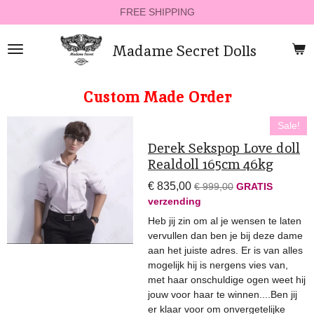
FREE SHIPPING
Ga
direct
naar
Madame Secret Dolls
de
hoofdinhoud
Custom Made Order
Sale!
Derek Sekspop Love doll
Realdoll 165cm 46kg
€ 835,00
€ 999,00
GRATIS
verzending
Heb jij zin om al je wensen te laten
vervullen dan ben je bij deze dame
aan het juiste adres. Er is van alles
mogelijk hij is nergens vies van,
met haar onschuldige ogen weet hij
jouw voor haar te winnen....Ben jij
er klaar voor om onvergetelijke