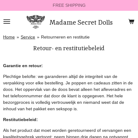
FREE SHIPPING
Ga
direct
naar
Madame Secret Dolls
de
hoofdinhoud
Home
»
Service
»
Retourneren en restitutie
Retour- en restitutiebeleid
Garantie en retour:
Plechtige belofte: we garanderen altijd de integriteit van de
verpakking voor elke bestelling. Je poppen en cadeaus zitten in de
doos. Het oppervlak van de doos bevat alleen het afleveradres en
het telefoonnummer dat door de klant is opgegeven. Het hele
bezorgproces is volledig vertrouwelijk en niemand weet dat de
inhoud van het pakket een sekspop is.
Restitutiebeleid:
Als het product dat moet worden geretourneerd of vervangen een
kwaliteitsgebrek vertoont: neem binnen drie dagen na ontvangst